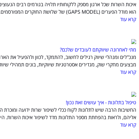
איכות השרות שכל ארגון מספק ללקוחותיו תלויה בגורמים רבים הנעוצים 
הוא מודל הפערים (GAPS MODEL) של שלושת החוקרים המפורסמים, ובמידה רבה האורים והתומים בכל הקשור לנושא איכות השרות: Leonard Berry ,A .Parasuramanו- Valerie Zeithaml*.
קרא עוד
מתי לאחרונה שיווקתם לעובדים שלכם?
מנכ"לים ומנהלי שיווק רגילים לחשוב, להתמקד, לכוון ולהפעיל את הארג
מבצעים מחקרי שוק, מגדירים אסטרטגיות שיווקיות, בונים תמהילי שיו
קרא עוד
טיפול בתלונות - איך עושים זאת נכון!
החשיבות הרבה שיש לתלונות לקוח ככלי לשיפור שרות ידועה ומוכרת הי
אליהם, ולראות בהפחתת מספר התלונות מדד לשיפור איכות השרות. היו
קרא עוד