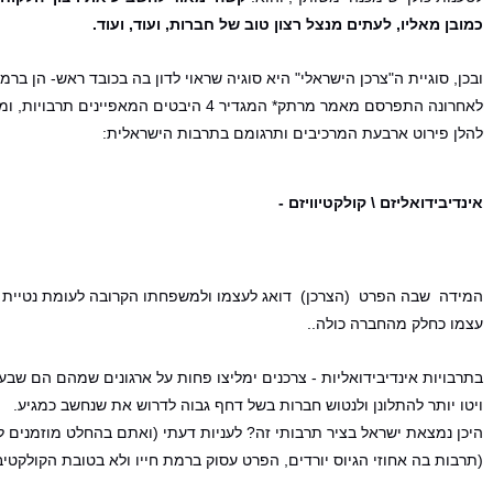
כמובן מאליו, לעתים מנצל רצון טוב של חברות, ועוד, ועוד.
ובכן, סוגיית ה"צרכן הישראלי" היא סוגיה שראוי לדון בה בכובד ראש- הן ב
לאחרונה התפרסם מאמר מרתק* המגדיר 4 היבטים המאפיינים תרבויות, ומקשר אותם להתנהגות הצרכנית.
להלן פירוט ארבעת המרכיבים ותרגומם בתרבות הישראלית:
אינדיבידואליזם \ קולקטיוויזם
-
המידה שבה הפרט (הצרכן) דואג לעצמו ולמשפחתו הקרובה לעומת נטיית
עצמו כחלק מהחברה כולה..
בתרבויות אינדיבידואליות - צרכנים ימליצו פחות על ארגונים שמהם הם שבעי
ויטו יותר להתלונן ולנטוש חברות בשל דחף גבוה לדרוש את שנחשב כמגיע.
היכן נמצאת ישראל בציר תרבותי זה? לעניות דעתי (ואתם בהחלט מוזמנים לח
(תרבות בה אחוזי הגיוס יורדים, הפרט עסוק ברמת חייו ולא בטובת הקולקטיב, 