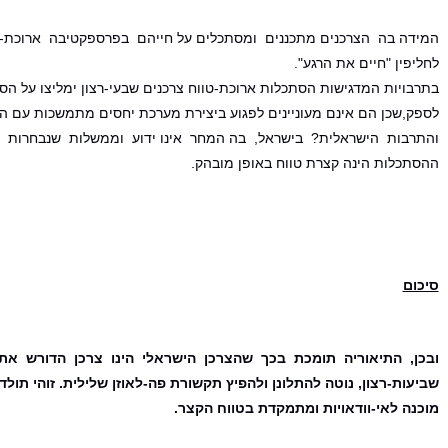
המידה בה הצרכנים מתכננים ומסתכלים על חייהם בפרספקטיבה ארוכת-טו
לחליפין "חיים את הרגע".
בתרבויות המדגישות הסתכלות ארוכת-טווח צרכנים שבעי-רצון ימליצו על הספק
לספק,שכן הם אינם מעוניינים לפגוע ביצירת מערכת יחסים מתמשכות עם ה
והתרבות הישראלית? בישראל, בה המחר אינו ידוע וממשלות שנבחרות 
ההסתכלות הינה קצרת טווח באופן מובהק.
סיכום
ובכן, התיאוריה תומכת בכך שהצרכן הישראלי הינו צרכן הדורש את 
שביעות-רצון, נוטה להתלונן ולהפיץ תקשורת פה-לאוזן שלילית. זוהי תולד
מוכנה לאי-וודאויות ומתמקדת בטווח הקצר.