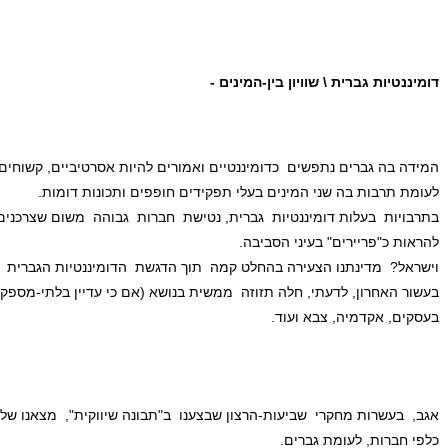
דומיננטיות גברית \ שוויון בין-המינים
-
המידה בה גברים נתפשים כדומיננטיים ואמורים להיות אסרטיביים, קשוחים 
לעומת תרבות בה שני המינים בעלי תפקידים חופפים ותכונות דומות.
בתרבויות בעלות דומיננטיות גברית, נטישת חברות גבוהה משום שצרכנים (
להראות כ"פריירים" בעיני הסביבה.
וישראל? מדינתנו הצעירה בהחלט קמה תוך הדגשת הדומיננטיות הגברית 
בעשור האחרון, לדעתי, חלה תזוזה ממשית בנושא (אם כי עדיין בלתי-מספ
בעסקים, אקדמיה, צבא ועוד.
אגב, בעשרות מחקרי שביעות-הרצון שבצענו ב"תבונה שיווקית", מצאנו שלרו
כלפי חברות, לעומת גברים.