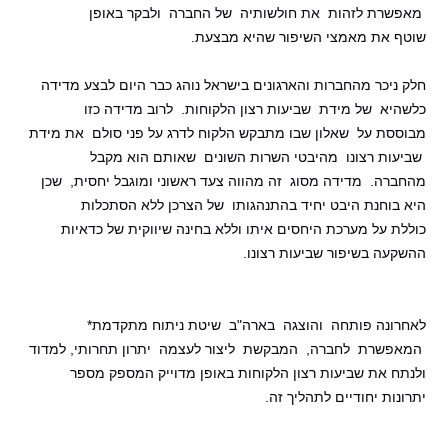
מאפשרת
לזהות את חולשותיה של החברה ולבקר באופן
שוטף את מאמצי השיפור שהיא מבצעת.
חלק ניכר מהחברות והארגונים בישראל נוהג כבר היום לבצע מדידה
כלשהיא של מידת שביעות רצון הלקוחות. לרוב מדידה כזו
מבוססת על שאלון שבו מתבקש הלקוח לדרג על פני סולם את מידת
שביעות
רצונו מהיבטי השרות השונים שאותם הוא מקבל
מהחברה. מדידה מסוג זה מהווה צעד ראשוני ומוגבל יחסית, שכן
היא בוחנת היבט יחיד בהתנהגותו של הצרכן ללא הסתכלות
כוללת על מערכת היחסים איתו וללא בחינה שיווקית של כדאיות
ההשקעה בשיפור שביעות רצונו.
לאחרונה פותחה והוצגה בארה"ב שיטת ניתוח מתקדמת*
המאפשרת לחברה, המבקשת ליצור לעצמה יתרון תחרותי, למדוד
ולנתח את שביעות רצון הלקוחות באופן מדוייק המספק מספר
יתרונות יחודיים לתהליך זה.