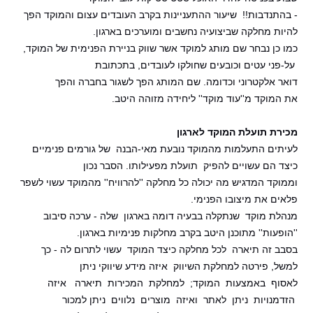
- בהתנדבות!! שיעור ההתעניינות בקרב העובדים עצום והמוקד הפך
להיות מחלקה שביצועיה נחשבים ומוערכים בארגון.
כמו כן נבחר שם מותג למוקד אשר שווק בניירת הפנימית של המוקד,
על-פני עטים וכובעים שחולקו לעובדים, בתכתובת
דואר אלקטרוני וכדומה. שם המותג הפך לשגור בחברה והפך
את
המוקד מ''עוד מוקד'' ליחידה מזוהה היטב.
מכירת תועלת המוקד לארגון
לעיתים התעלמות מהמוקד נובעת מאי-הבנה של גורמים פנימיים
כיצד הם עשויים להפיק תועלת מפעילותו. הסבר נכון
וממוקד המדגיש מה יכולה כל מחלקה ''להרוויח'' מהמוקד עשוי לשפר
פלאים את מיצובו הפנימי.
מנהלת מוקד שנתקלה בבעיה דומה בארגון שלה - ערכה סיבוב
''הופעות'' מתוכנן היטב בקרב מחלקות פנימיות בארגון.
בסבב זה תיארה לכל מחלקה כיצד המוקד עשוי לתרום לה - כך
למשל, פירטה למחלקת השיווק איזה מידע שיווקי ניתן
לאסוף באמצעות המוקד; למחלקת המכירות תיארה איזה
הזדמנויות ניתן לאתר ואיזה מוצרים נלווים ניתן למכור