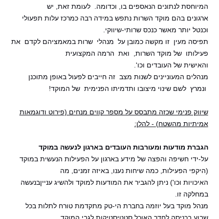
המיוחסת לנתונים הנאספים בו, וכדומה. לעומת זאת, יש
ארגונים בהם מוקד השרות נתפש במידה רבה כמרכז עלות תפעולי
וכנטל יותר מאשר כנכס שרותי-שיווקי.
תפיסה מעין זו מקשה כמובן על מנהלי שרות במאמציהם לקדם את
פעילותו של מוקד השרות, ואת הרמה המקצועית
והאישית של העובדים וכו'.
מנהלים המעוניינים לשנות מצב זה חייבים לפעול באופן מתוכנן
ונמרץ לשם שינוי מיצובו ותדמיתו הפנימית של המוקד!
שיווק פנימי שכזה מתבסס על מספר קווים מנחים (פירוט ודוגמאות
אמיתיות מהשטח) - להלן:
הגברת מודעות ומעורבות העובדים בארגון לנעשה במוקד
על-ידי חשיפה והפצה של מידע בארגון על הפעילות הנעשית במוקד
(היקפי הפעילות, כמה שיחות נענו, באיזה זמנים, מה
האיכויות וכו') ניתן להגביר את המודעות למוקד ולהשיג ענייןבנעשה
במחלקה זו.
מנהל מוקד בעל יוזמה בחברת הי-טק מתקדמת טורח לתלות בכל
שבוע בכניסה לחדר האוכל סטטיסטיקות לגבי המוקד