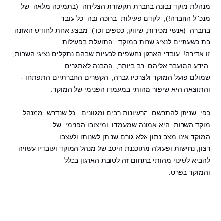
מנהלת מוקד נבונה בחברת תקשורת הצליחה (בתמיכה מלאה של
מנכ''ל החברה!), לקדם פעילות ברוכה ובה כל עובד
בחברה (אנשי מכירות, שיווק, כספים וכו') מבצע אחת לחודש האזנה
בת כשעתיים לנציג שרות במוקד.
התועלת בפעילות
זו אדירה! עובדי הארגון נחשפים לבעיות שבהם נתקלים נציגי השרות,
הידע המועבר אליהם רב
ביותר, ההבנה לאתגרים
שמולם פועל המוקד ולצרכיו גברה, הקשרים החברתיים התפתחו -
והתוצאה היא שיפור
מהותי במעמדו הפנימי של המוקד.
כפי שניתן להתרשם הרעיונות רבים ומגוונים. כל שנדרש ממנהל
מוקד השרות היא אמונה שמעמדו ומיצובו הפנימי של
המוקד אינו מצב נתון אלא גורם שניתן לשנותו ולעצבו.
רצון, נחישות ופעולה מתוכננת היטב של מנהל המוקד ועובדיו עשויה
להביא לשינוי מהותי בתחום זה לטובת הארגון בכלל
והמוקד בפרט.