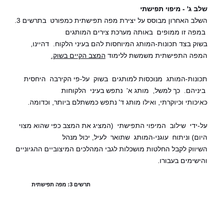
שלב ג' - מיפוי תפישתי
השלב האחרון מבוסס על יצירת מפה תפישתית כמפורט בתרשים 3.
במפה זו ממופים באותה מערכת צירים המותגים
בשוק בצד תכונות-המותג המיוחסות להם בעיני הלקוח. דהיינו,
המפה התפישתית משמשת ללימוד
המצב הקיים בשוק.
תכונות-המותג מנוכסות למותגים בשוק על-פי הקירבה היחסית
ביניהם. כך למשל, מותג א' נתפש בעיני הלקוחות
כאיכותי וכיוקרתי, ואילו מותג ד' נתפש כמשתלם ביותר, וכדומה.
על-ידי שילוב המיפוי התפישתי (המציג את המצב כפי שהוא מצוי
היום) וניתוח עוגני-המותג שתואר לעיל, יכול מנהל
השיווק לקבל החלטות מושכלות לגבי המהלכים המיצוביים ההגיוניים
והישימים בעבורו.
תרשים 3: מפה תפישתית