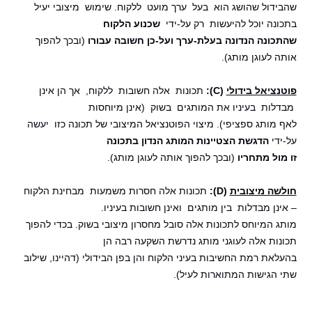
שהבידול שהושג הוא בעל ערך מועט ללקוח. שימוש מיצובי יעיל
בתכונה יוכל להיעשות רק על-ידי
שכנוע הלקוח
שהתכונה הנדונה בעלת-ערך ועל-כן חשובה עבורו
(ובכך להפוך
אותה לעוגן מותג).
פוטנציאל בידולי
(C):
תכונות אלה חשובות
ללקוח, אך הן אינן
מבדלות בעיניו את המותגים בשוק (אינן מיוחסות
לאף מותג ספציפי). מיצוי הפוטנציאל המיצובי של תכונה כזו יעשה
על-ידי
הדגשת הצטיינות המותג הנדון בתכונה
זו מול מתחריו
(ובכך להפוך אותה לעוגן מותג).
חולשה מיצובית
(D):
תכונות אלה חסרות משמעות מבחינת הלקוח
– אינן מבדלות בין מותגים ואינן חשובות בעיניו.
מותג המיוחס לתכונות אלה סובל מחסרון מיצובי בשוק. בכדי להפוך
תכונות אלה לעוגני מותג נדרשת השקעה רבה הן
בהעלאת רמת החשיבות בעיני הלקוח והן בפן הבידולי (דהיינו, שילוב
שתי הגישות המתוארות לעיל).