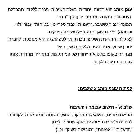
עוגן מותג
הוא תכונה ייחודית בעלת חשיבות ניכרת ללקוח, המבדלת
היטב את המותג ממתחריו (כגון "חדות
תמונה" עבור טושיבה, "רעננות" עבור ספרייט, "בטיחות" עבור וולוו,
וכדומה). יצירת עוגן מותג היא משימה שיווקית
לא קלה, הדורשת השקעה ניכרת, אך לכשהושגה היא מספקת לחברה
יתרון שיווקי אדיר בעיני הלקוחות שכן היא
מגדירה באופן בולט את ייחודו של המותג מול מתחריו ומחדדת אותו
ככזה בתודעת הלקוח.
לניתוח עוגני מותג 3 שלבים:
שלב א' - חישוב עוצמה / חשיבות
תחילה מזהים, באמצעות מחקר גישוש, תכונות המשמשות לקוחות
לבחינה ולהערכת מותגים בענף מסויים (כגון
"חדשנות", "אמינות", "מובילות בשוק", וכו').