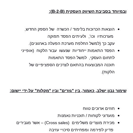
ובמיוחד בסביבת השיווק העסקית (B-2-B):
הוצאות הכרוכות בלימוד / הכשרה של הספק החדש,
מערכותיו וכו', ולעיתים הפסד תפוקה
עקב כך (למשל החלפת
מערכת הפעלה בארגונים).
הפסד התאמות ייחודיות שנעשו עבור הלקוח (אופייני
לתחום העסקי, למשל הפסד התאמות
תוכנה המבוצעות בהתאם לצרכים הספציפיים של
הלקוח).
שימור נבון ישלב, כאמור, בין "גזרים" ובין "מקלות" על-ידי יישום:
חוזים ארוכים טווח
מועדוני לקוחות / תוכניות נאמנות
מכירת מוצרים משלימים (Cross sales) – אשר מגבירים
פדיון לפירמה ומפחיתים סיכויי עזיבה